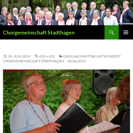
Suchen
Chorgemeinschaft Stadthagen
ZUM
PRIMÄR
INHALT
MENÜ
SPRINGEN
20. JUNI 2019
650 × 435
GRILLNACHMITTAG MIT KONZERT
CHORGEMEINSCHAFT STADTHAGEN – 18.06.2019