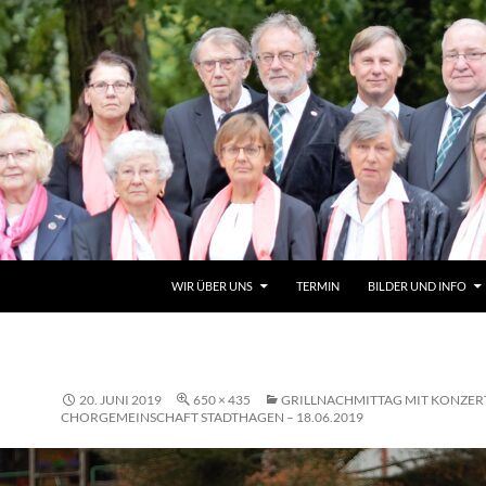
ZUM INHALT SPRINGEN
WIR ÜBER UNS
TERMIN
BILDER UND INFO
20. JUNI 2019
650 × 435
GRILLNACHMITTAG MIT KONZER
CHORGEMEINSCHAFT STADTHAGEN – 18.06.2019