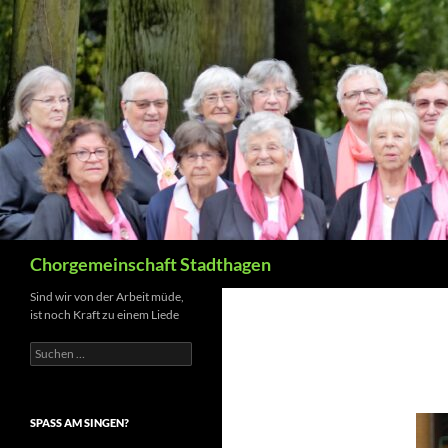
Suchen
Chorgemeinschaft Stadthagen
Sind wir von der Arbeit müde,
ist noch Kraft zu einem Liede
Suche
nach:
SPASS AM SINGEN?