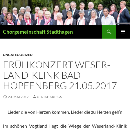
Suchen
Chorgemeinschaft Stadthagen
ZUM
PRIMÄR
INHALT
MENÜ
SPRINGEN
UNCATEGORIZED
FRÜHKONZERT WESER-
LAND-KLINK BAD
HOPFENBERG 21.05.2017
23. MAI 2017
ULRIKE KRIEGS
Lieder die von Herzen kommen, Lieder die zu Herzen geh‘n
Im schönen Vogtland liegt die Wiege der Weserland-Klinik