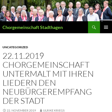
Suchen
Chorgemeinschaft Stadthagen
ZUM
PRIMÄR
INHALT
MENÜ
SPRINGEN
UNCATEGORIZED
22.11.2019
CHORGEMEINSCHAFT
UNTERMALT MIT IHREN
LIEDERN DEN
NEUBÜRGEREMPFANG
DER STADT
22. NOVEMBER 2019
ULRIKE KRIEGS