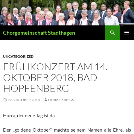
Suchen
Chorgemeinschaft Stadthagen
ZUM
PRIMÄR
INHALT
MENÜ
SPRINGEN
UNCATEGORIZED
FRÜHKONZERT AM 14.
OKTOBER 2018, BAD
HOPFENBERG
23. OKTOBER 2018
ULRIKE KRIEGS
Hurra, der neue Tag ist da …
Der „goldene Oktober“ machte seinem Namen alle Ehre, als