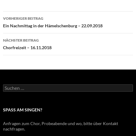
Beitrags-
VORHERIGER BEITRAG
Navigation
Ein Nachmittag in der Hämelschenburg – 22.09.2018
NÄCHSTER BEITRAG
Chorfreizeit – 16.11.2018
Suche
nach:
SPASS AM SINGEN?
Anfragen zum Chor, Probeabende und wo, bitte über Kontakt
nachfragen.