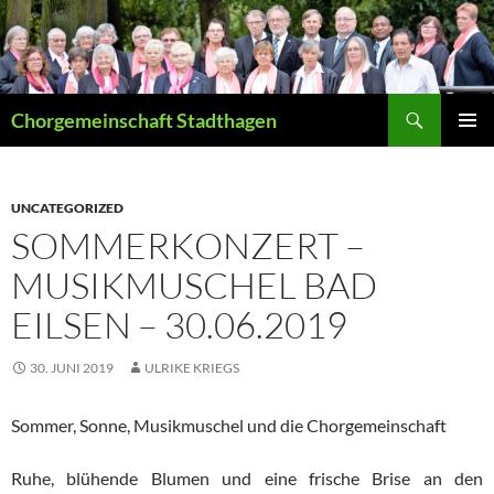
Suchen
Chorgemeinschaft Stadthagen
ZUM
PRIMÄR
INHALT
MENÜ
SPRINGEN
UNCATEGORIZED
SOMMERKONZERT –
MUSIKMUSCHEL BAD
EILSEN – 30.06.2019
30. JUNI 2019
ULRIKE KRIEGS
Sommer, Sonne, Musikmuschel und die Chorgemeinschaft
Ruhe, blühende Blumen und eine frische Brise an den